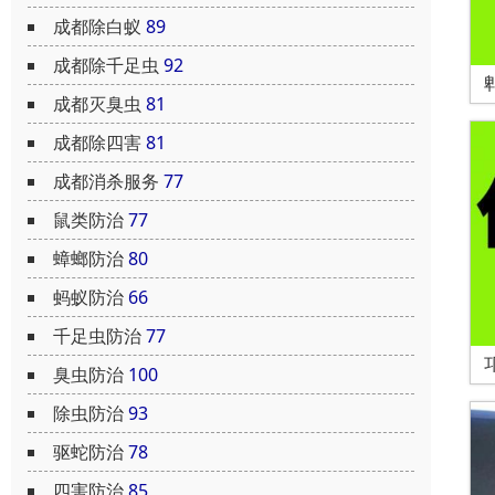
成都除白蚁
89
成都除千足虫
92
成都灭臭虫
81
成都除四害
81
成都消杀服务
77
鼠类防治
77
蟑螂防治
80
蚂蚁防治
66
千足虫防治
77
臭虫防治
100
除虫防治
93
驱蛇防治
78
四害防治
85