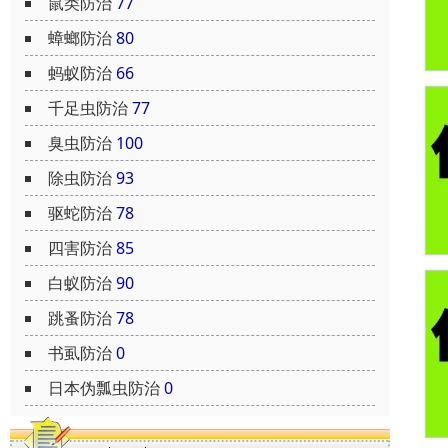
鼠类防治
77
蟑螂防治
80
蚂蚁防治
66
千足虫防治
77
臭虫防治
100
除虫防治
93
驱蛇防治
78
四害防治
85
白蚁防治
90
跳蚤防治
78
书虱防治
0
日本伪瓢虫防治
0