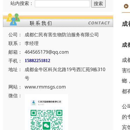
站内搜索：
成
公司：
成都仁民有害生物防治服务有限公司
联系：
李经理
成
邮箱：
464565179@qq.com
成
手机：
15882251812
地址：
成都金牛区科兴北路19号西汇苑9栋310
害
号
螂
网站：
www.rmmsgs.com
都
微信：
公
的
宾