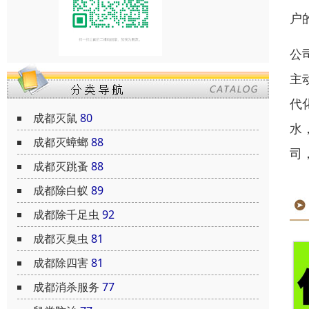
户
公
主
代
成都灭鼠
80
水
成都灭蟑螂
88
司
成都灭跳蚤
88
成都除白蚁
89
成都除千足虫
92
成都灭臭虫
81
成都除四害
81
成都消杀服务
77