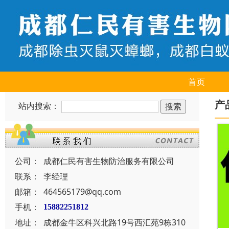
首页
产
站内搜索：
公司：
成都仁民有害生物防治服务有限公司
联系：
李经理
邮箱：
464565179@qq.com
手机：
15882251812
地址：
成都金牛区科兴北路19号西汇苑9栋310