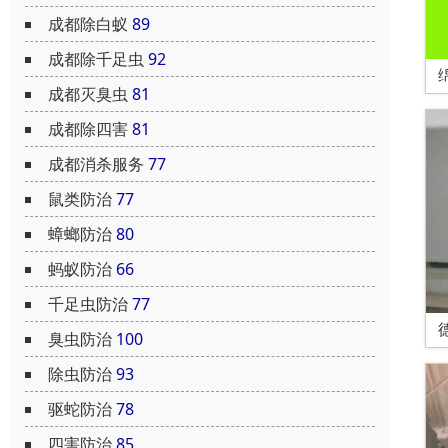
成都除白蚁
89
成都除千足虫
92
成都灭臭虫
81
成都除四害
81
成都消杀服务
77
鼠类防治
77
蟑螂防治
80
蚂蚁防治
66
千足虫防治
77
臭虫防治
100
除虫防治
93
驱蛇防治
78
四害防治
85