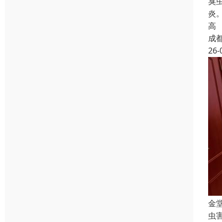
臭
炎
高
成
26-
金
虫