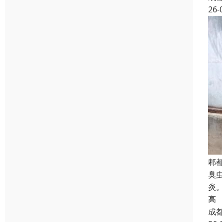
26-
郫
臭
炎
高
成