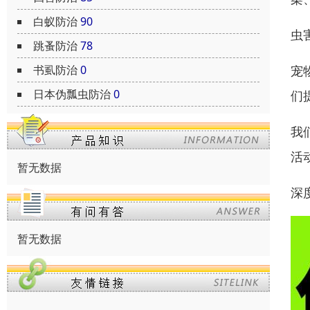
白蚁防治
90
虫
跳蚤防治
78
书虱防治
0
宠
日本伪瓢虫防治
0
们
我
活
暂无数据
深
暂无数据