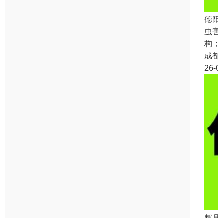
德
虫
构
成
26-
郫