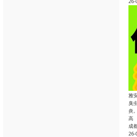
26-
雅
臭
炎
高
成
26-