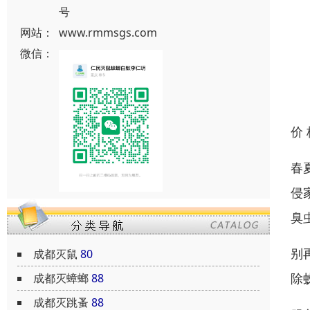
号
网站：
www.rmmsgs.com
微信：
价
春
侵
臭
别
成都灭鼠
80
除
成都灭蟑螂
88
成都灭跳蚤
88