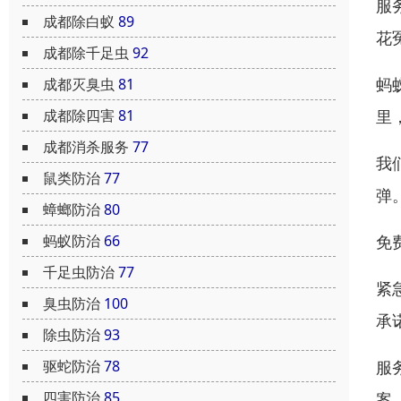
服
成都除白蚁
89
花
成都除千足虫
92
蚂
成都灭臭虫
81
成都除四害
81
里
成都消杀服务
77
我
鼠类防治
77
弹
蟑螂防治
80
蚂蚁防治
66
免
千足虫防治
77
紧
臭虫防治
100
承
除虫防治
93
驱蛇防治
78
服
四害防治
85
案