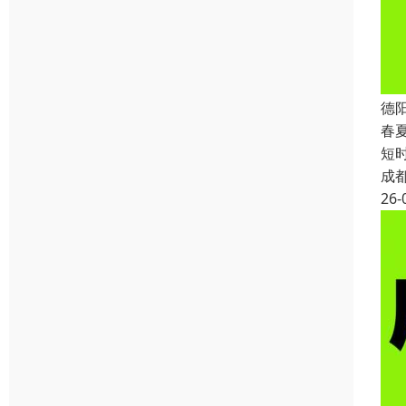
德
春
短
成
26-