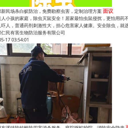
面议
都新民场杀白蚁防治，免费勘察虫害，定制治理方案
老人小孩的家庭，除虫灭鼠安全！居家最怕虫鼠侵扰，更怕用药
又吓人，普通药剂刺激性大，担心危害家人健康。安全除虫，就
都仁民有害生物防治服务有限公司
05-17 03:54:01
阳东溪镇除蚊蝇除四害消杀服务，庭院驱蛇护院，消除安全隐患