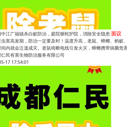
面议
阳中江广福镇杀白蚁防治，庭院驱蛇护院，消除安全隐患
夏虫害高发期，防治一定要及时！温度升高，老鼠、蟑螂、蚂蚁
时间内就会泛滥成灾。老鼠啃断电线引发火灾，蟑螂携带病菌危
都仁民有害生物防治服务有限公司
05-17 17:54:01