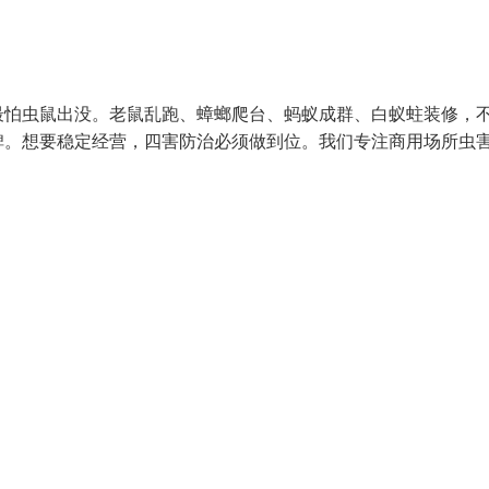
最怕虫鼠出没。老鼠乱跑、蟑螂爬台、蚂蚁成群、白蚁蛀装修，
碑。想要稳定经营，四害防治必须做到位。我们专注商用场所虫