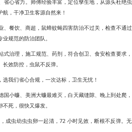
、省心省力。师傅经验丰富，定位孳生地，从源头杜绝虫
护航，干净卫生客源自然来！
业、餐饮、商超，鼠蟑蚊蝇四害防治不过关，检查不通过
专业规范的防治团队。
站式治理，施工规范、药剂，符合创卫、食安检查要求，
、长效防控，虫鼠不反弹。
，选我们省心合规，一次达标，卫生无忧！
德国小蠊、美洲大蠊最难灭，白天藏缝隙、晚上到处爬，
卵不死，很快又爆发。
，成虫幼虫虫卵一起清，72 小时见效，断根不反弹。