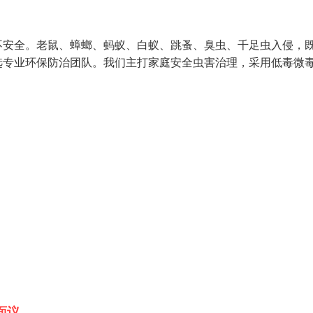
不安全。老鼠、蟑螂、蚂蚁、白蚁、跳蚤、臭虫、千足虫入侵，
选专业环保防治团队。我们主打家庭安全虫害治理，采用低毒微
面议