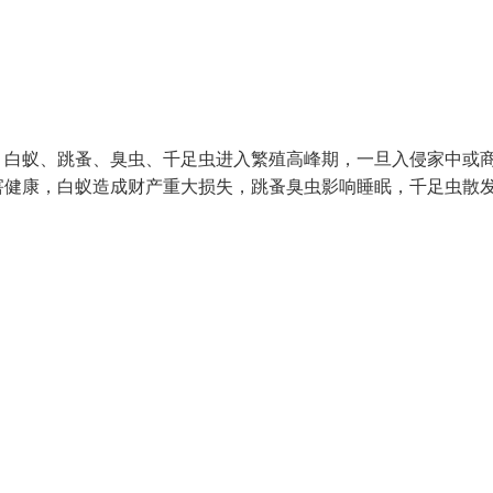
、白蚁、跳蚤、臭虫、千足虫进入繁殖高峰期，一旦入侵家中或
害健康，白蚁造成财产重大损失，跳蚤臭虫影响睡眠，千足虫散