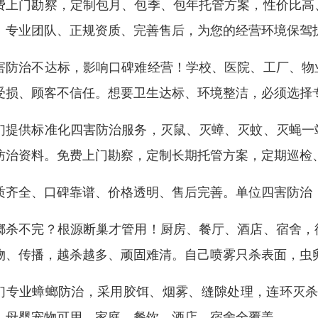
费上门勘察，定制包月、包季、包年托管方案，性价比高
。专业团队、正规资质、完善售后，为您的经营环境保驾
害防治不达标，影响口碑难经营！学校、医院、工厂、物
受损、顾客不信任。想要卫生达标、环境整洁，必须选择
们提供标准化四害防治服务，灭鼠、灭蟑、灭蚊、灭蝇一
防治资料。免费上门勘察，定制长期托管方案，定期巡检
质齐全、口碑靠谱、价格透明、售后完善。单位四害防治
螂杀不完？根源断巢才管用！厨房、餐厅、酒店、宿舍，
物、传播，越杀越多、顽固难清。自己喷雾只杀表面，虫
们专业蟑螂防治，采用胶饵、烟雾、缝隙处理，连环灭杀
、母婴宠物可用，家庭、餐饮、酒店、宿舍全覆盖。