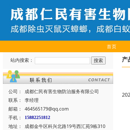
首页
产
站内搜索：
公司：
成都仁民有害生物防治服务有限公司
20
联系：
李经理
邮箱：
464565179@qq.com
手机：
15882251812
地址：
成都金牛区科兴北路19号西汇苑9栋310