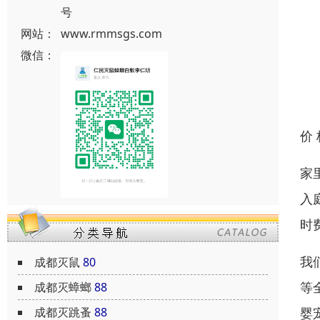
号
网站：
www.rmmsgs.com
微信：
价
家
入
时
我
成都灭鼠
80
等
成都灭蟑螂
88
成都灭跳蚤
88
婴