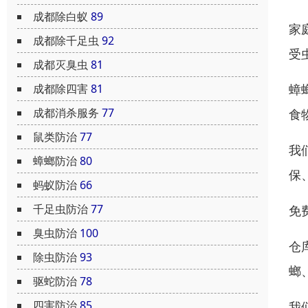
成都除白蚁
89
家
成都除千足虫
92
受
成都灭臭虫
81
成都除四害
81
蟑
成都消杀服务
77
食
鼠类防治
77
我
蟑螂防治
80
保
蚂蚁防治
66
千足虫防治
77
免
臭虫防治
100
仓
除虫防治
93
螂
驱蛇防治
78
四害防治
85
我