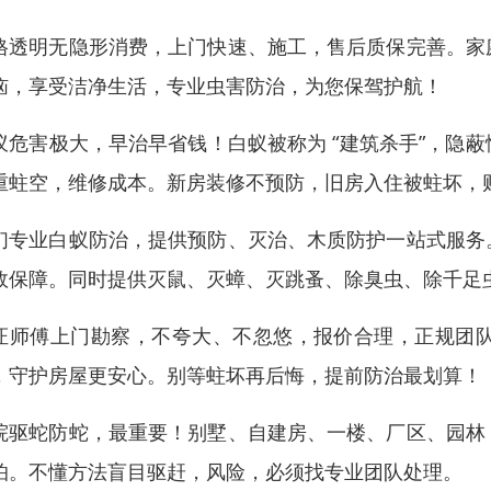
格透明无隐形消费，上门快速、施工，售后质保完善。家
恼，享受洁净生活，专业虫害防治，为您保驾护航！
蚁危害极大，早治早省钱！白蚁被称为 “建筑杀手”，隐
重蛀空，维修成本。新房装修不预防，旧房入住被蛀坏，
们专业白蚁防治，提供预防、灭治、木质防护一站式服务
效保障。同时提供灭鼠、灭蟑、灭跳蚤、除臭虫、除千足
证师傅上门勘察，不夸大、不忽悠，报价合理，正规团
，守护房屋更安心。别等蛀坏再后悔，提前防治最划算！
院驱蛇防蛇，最重要！别墅、自建房、一楼、厂区、园林
怕。不懂方法盲目驱赶，风险，必须找专业团队处理。