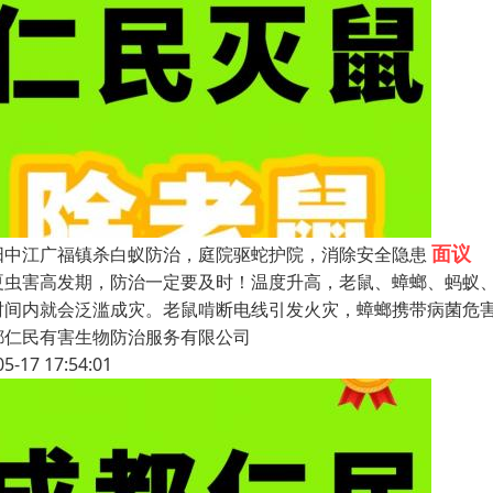
面议
阳中江广福镇杀白蚁防治，庭院驱蛇护院，消除安全隐患
夏虫害高发期，防治一定要及时！温度升高，老鼠、蟑螂、蚂蚁
时间内就会泛滥成灾。老鼠啃断电线引发火灾，蟑螂携带病菌危
都仁民有害生物防治服务有限公司
05-17 17:54:01