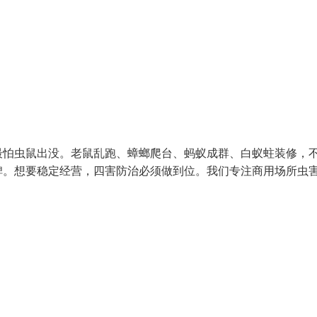
最怕虫鼠出没。老鼠乱跑、蟑螂爬台、蚂蚁成群、白蚁蛀装修，
碑。想要稳定经营，四害防治必须做到位。我们专注商用场所虫