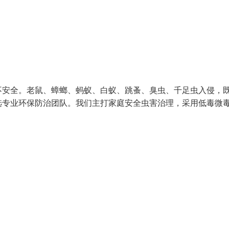
不安全。老鼠、蟑螂、蚂蚁、白蚁、跳蚤、臭虫、千足虫入侵，
选专业环保防治团队。我们主打家庭安全虫害治理，采用低毒微