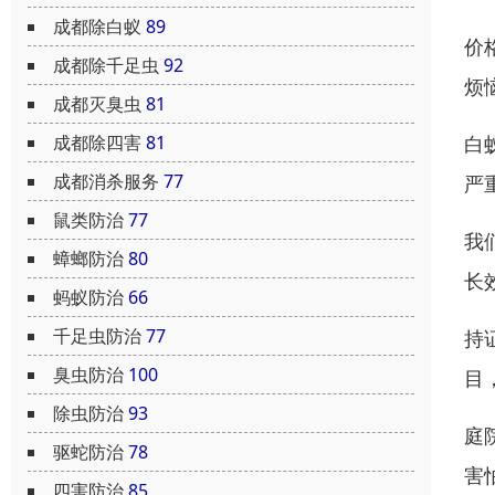
成都除白蚁
89
价
成都除千足虫
92
烦
成都灭臭虫
81
成都除四害
81
白
成都消杀服务
77
严
鼠类防治
77
我
蟑螂防治
80
长
蚂蚁防治
66
千足虫防治
77
持
臭虫防治
100
目
除虫防治
93
庭
驱蛇防治
78
害
四害防治
85