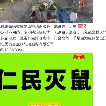
面议
邑悦来镇除蚊蝇除四害消杀服务，成都除千足虫
害泛滥不用愁，专业防治解您忧！无论白天黑夜，老鼠乱窜扰人
；床铺沙发，跳蚤臭虫叮咬瘙痒；阳台墙角，千足虫潮虫频繁出
都仁民有害生物防治服务有限公司
05-18 06:33:01