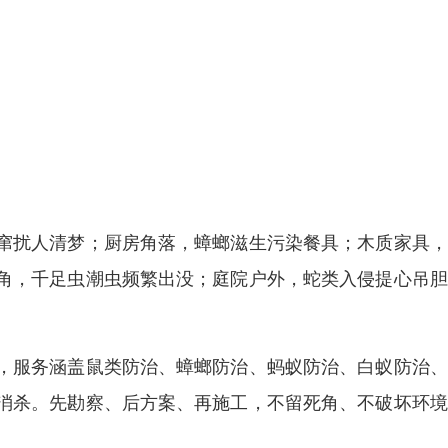
窜扰人清梦；厨房角落，蟑螂滋生污染餐具；木质家具，
角，千足虫潮虫频繁出没；庭院户外，蛇类入侵提心吊胆
，服务涵盖鼠类防治、蟑螂防治、蚂蚁防治、白蚁防治、
消杀。先勘察、后方案、再施工，不留死角、不破坏环境