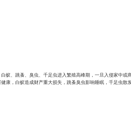
、白蚁、跳蚤、臭虫、千足虫进入繁殖高峰期，一旦入侵家中或
害健康，白蚁造成财产重大损失，跳蚤臭虫影响睡眠，千足虫散