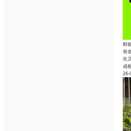
郫
有
生
成
26-