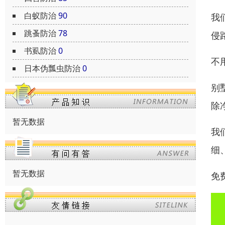
白蚁防治
90
我
跳蚤防治
78
侵
书虱防治
0
不
日本伪瓢虫防治
0
别
除
暂无数据
我
细
暂无数据
免