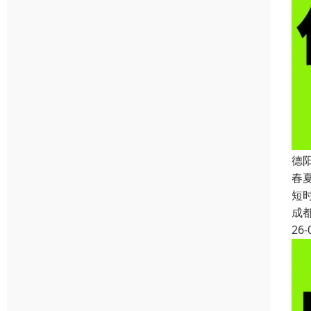
德
春
短
成
26-