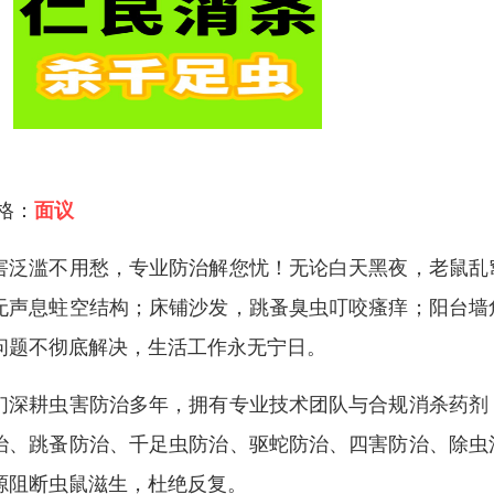
 格：
面议
害泛滥不用愁，专业防治解您忧！无论白天黑夜，老鼠乱
无声息蛀空结构；床铺沙发，跳蚤臭虫叮咬瘙痒；阳台墙
问题不彻底解决，生活工作永无宁日。
们深耕虫害防治多年，拥有专业技术团队与合规消杀药剂
治、跳蚤防治、千足虫防治、驱蛇防治、四害防治、除虫
源阻断虫鼠滋生，杜绝反复。