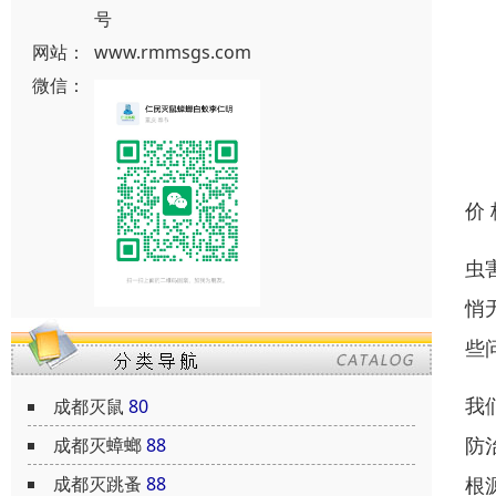
号
网站：
www.rmmsgs.com
微信：
价
虫
悄
些
我
成都灭鼠
80
防
成都灭蟑螂
88
成都灭跳蚤
88
根