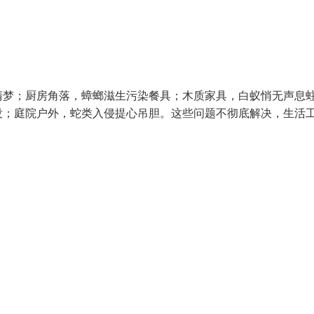
清梦；厨房角落，蟑螂滋生污染餐具；木质家具，白蚁悄无声息
没；庭院户外，蛇类入侵提心吊胆。这些问题不彻底解决，生活