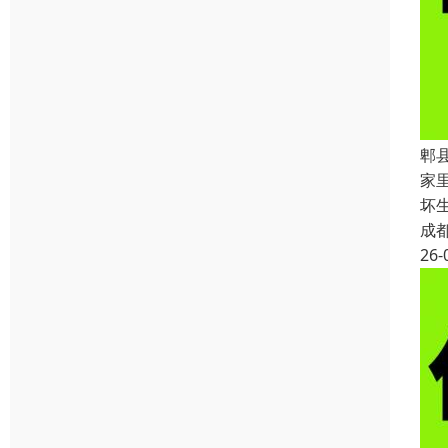
郫
家
坏
成
26-