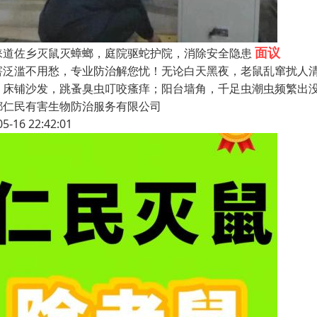
面议
崃道佐乡灭鼠灭蟑螂，庭院驱蛇护院，消除安全隐患
害泛滥不用愁，专业防治解您忧！无论白天黑夜，老鼠乱窜扰人
；床铺沙发，跳蚤臭虫叮咬瘙痒；阳台墙角，千足虫潮虫频繁出
都仁民有害生物防治服务有限公司
05-16 22:42:01