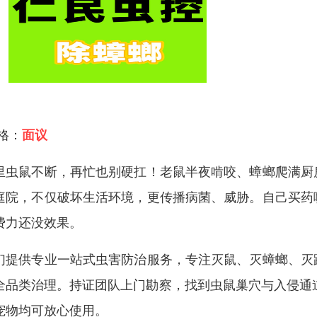
 格：
面议
里虫鼠不断，再忙也别硬扛！老鼠半夜啃咬、蟑螂爬满厨
庭院，不仅破坏生活环境，更传播病菌、威胁。自己买药
费力还没效果。
们提供专业一站式虫害防治服务，专注灭鼠、灭蟑螂、灭
全品类治理。持证团队上门勘察，找到虫鼠巢穴与入侵通道，
宠物均可放心使用。