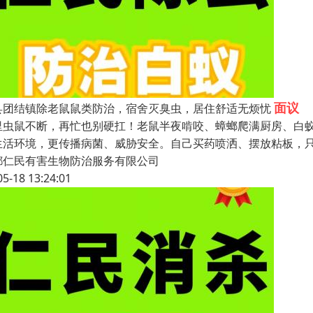
面议
县团结镇除老鼠鼠类防治，宿舍灭臭虫，居住舒适无烦忧
里虫鼠不断，再忙也别硬扛！老鼠半夜啃咬、蟑螂爬满厨房、白
生活环境，更传播病菌、威胁安全。自己买药喷洒、摆放粘板，
都仁民有害生物防治服务有限公司
05-18 13:24:01