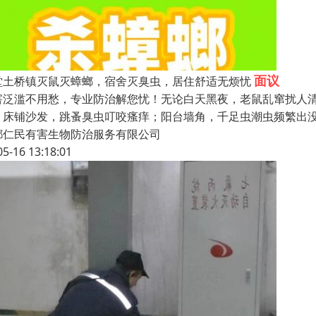
面议
堂土桥镇灭鼠灭蟑螂，宿舍灭臭虫，居住舒适无烦忧
害泛滥不用愁，专业防治解您忧！无论白天黑夜，老鼠乱窜扰人
；床铺沙发，跳蚤臭虫叮咬瘙痒；阳台墙角，千足虫潮虫频繁出
都仁民有害生物防治服务有限公司
05-16 13:18:01