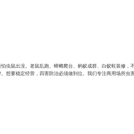
最怕虫鼠出没。老鼠乱跑、蟑螂爬台、蚂蚁成群、白蚁蛀装修，
碑。想要稳定经营，四害防治必须做到位。我们专注商用场所虫