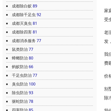
成都除白蚁
89
家
成都除千足虫
92
受
成都灭臭虫
81
成都除四害
81
老
成都消杀服务
77
发
鼠类防治
77
我
蟑螂防治
80
费
蚂蚁防治
66
千足虫防治
77
价
臭虫防治
100
别
除虫防治
93
除
驱蛇防治
78
四害防治
85
我