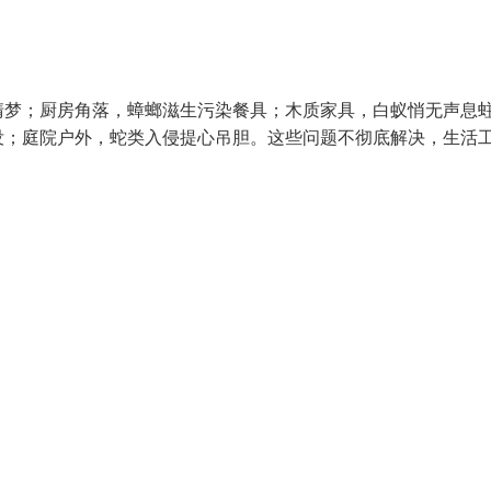
清梦；厨房角落，蟑螂滋生污染餐具；木质家具，白蚁悄无声息
没；庭院户外，蛇类入侵提心吊胆。这些问题不彻底解决，生活