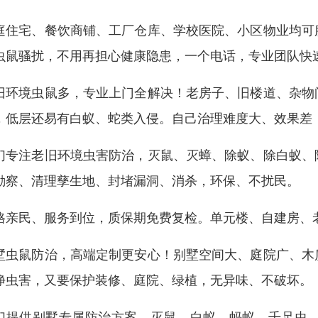
庭住宅、餐饮商铺、工厂仓库、学校医院、小区物业均可
虫鼠骚扰，不用再担心健康隐患，一个电话，专业团队快
旧环境虫鼠多，专业上门全解决！老房子、旧楼道、杂物
，低层还易有白蚁、蛇类入侵。自己治理难度大、效果差
们专注老旧环境虫害防治，灭鼠、灭蟑、除蚁、除白蚁、
勘察、清理孳生地、封堵漏洞、消杀，环保、不扰民。
格亲民、服务到位，质保期免费复检。单元楼、自建房、
墅虫鼠防治，高端定制更安心！别墅空间大、庭院广、木
净虫害，又要保护装修、庭院、绿植，无异味、不破坏。
们提供别墅专属防治方案，灭鼠、白蚁、蚂蚁、千足虫