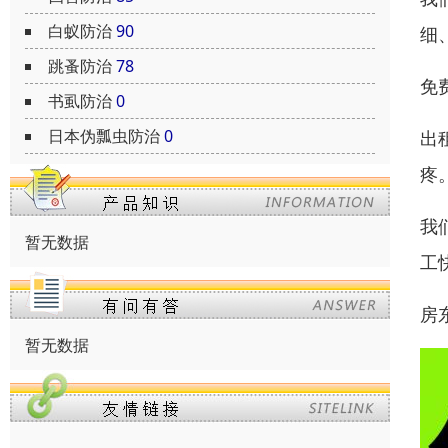
白蚁防治
90
细
跳蚤防治
78
免
书虱防治
0
日本伪瓢虫防治
0
出
疼
我
暂无数据
工
房
暂无数据