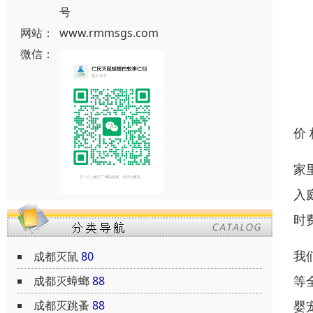
号
网站：
www.rmmsgs.com
微信：
价
家
入
时
我
成都灭鼠
80
等
成都灭蟑螂
88
成都灭跳蚤
88
婴