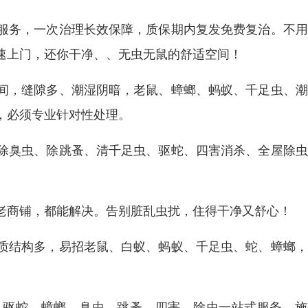
服务，一次治理长效保障，质保期内复发免费复治。不用
速上门，还你干净、、无虫无鼠的舒适空间！
间，缝隙多、潮湿阴暗，老鼠、蟑螂、蚂蚁、千足虫、潮
，必须专业针对性处理。
除臭虫、除跳蚤、清千足虫、驱蛇、四害消杀、全屋除虫
老商铺，都能解决。告别脏乱虫扰，住得干净又舒心！
质结构多，易招老鼠、白蚁、蚂蚁、千足虫、蛇、蟑螂，
、驱蛇、蟑螂、臭虫、跳蚤、四害、除虫一站式服务。施