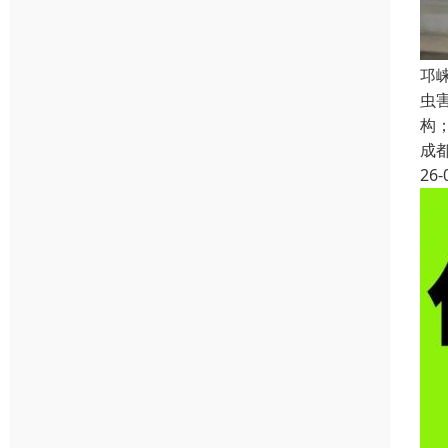
邛
虫
构
成
26-