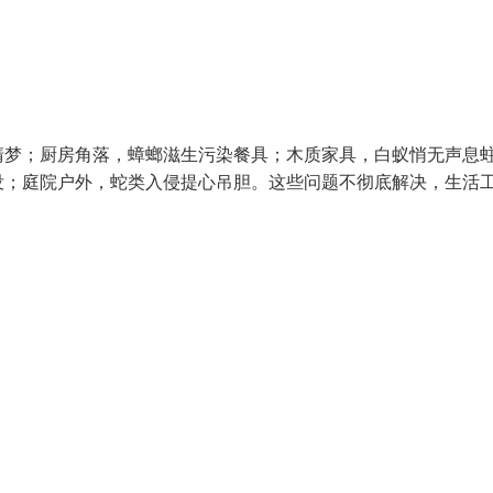
清梦；厨房角落，蟑螂滋生污染餐具；木质家具，白蚁悄无声息
没；庭院户外，蛇类入侵提心吊胆。这些问题不彻底解决，生活