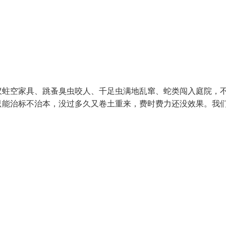
蚁蛀空家具、跳蚤臭虫咬人、千足虫满地乱窜、蛇类闯入庭院，
只能治标不治本，没过多久又卷土重来，费时费力还没效果。我