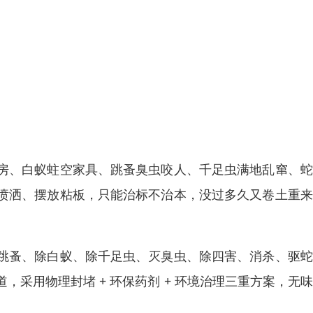
房、白蚁蛀空家具、跳蚤臭虫咬人、千足虫满地乱窜、蛇
喷洒、摆放粘板，只能治标不治本，没过多久又卷土重来
跳蚤、除白蚁、除千足虫、灭臭虫、除四害、消杀、驱蛇
采用物理封堵 + 环保药剂 + 环境治理三重方案，无