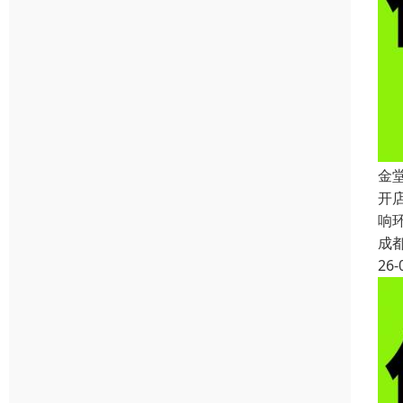
金
开
响
成
26-